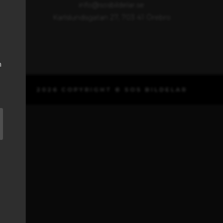
info@sosbildelar.se
Karlslundsgatan 27, 703 41 Örebro
h
2026 COPYRIGHT © SOS BILDELAR